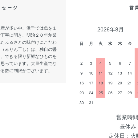
ッセージ
営
生産が多い中、浜千では魚を１
2026年8月
で丁寧に開き、明治２０年創業
れたふるさとの味付けにこだわ
日
月
火
水
木
金
し（みりん干し）は、独自の醤
用、できる限り新鮮なひものを
と思っています。大量生産でな
2
3
4
5
6
7
がる数に制限がございます。
9
10
11
12
13
14
16
17
18
19
20
21
23
24
25
26
27
28
30
31
営業時間
昼休み 
定休日：火