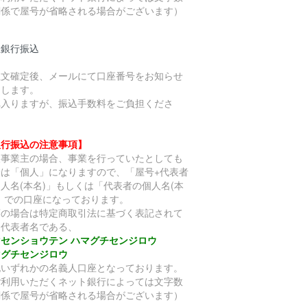
関係で屋号が省略される場合がございます）
五銀行振込
注文確定後、メールにて口座番号をお知らせ
たします。
れ入りますが、振込手数料をご負担くださ
。
銀行振込の注意事項】
人事業主の場合、事業を行っていたとしても
分は「個人」になりますので、「屋号+代表者
人名(本名)」もしくは「代表者の個人名(本
)」での口座になっております。
店の場合は特定商取引法に基づく表記されて
る代表者名である、
マセンショウテン ハマグチセンジロウ
マグチセンジロウ
記いずれかの名義人口座となっております。
ご利用いただくネット銀行によっては文字数
関係で屋号が省略される場合がございます）