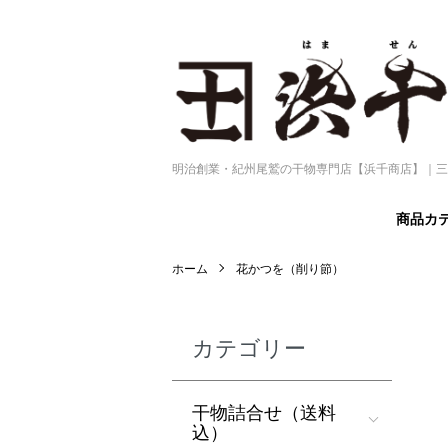
明治創業・紀州尾鷲の干物専門店【浜千商店】｜三
商品カ
ホーム
花かつを（削り節）
カテゴリー
干物詰合せ（送料
込）