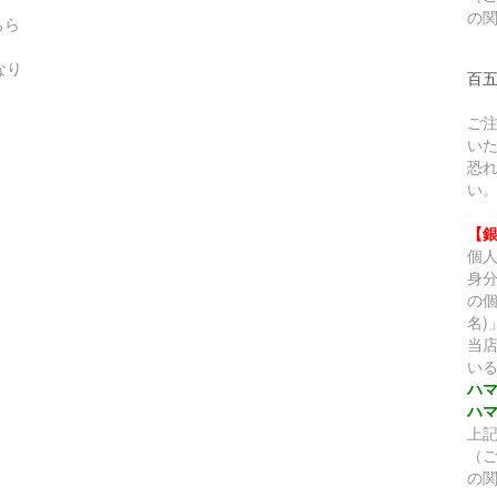
の
ちら
なり
百
ご
い
恐
い
【
個
身
の個
名
当
い
ハ
ハ
上
（
の