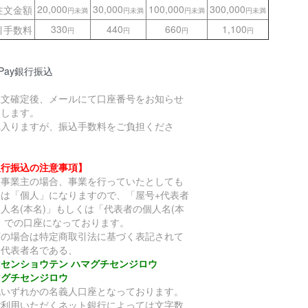
20,000
30,000
100,000
300,000
注文金額
円未満
円未満
円未満
円未満
330
440
660
1,100
引手数料
円
円
円
円
yPay銀行振込
注文確定後、メールにて口座番号をお知らせ
たします。
れ入りますが、振込手数料をご負担くださ
。
銀行振込の注意事項】
人事業主の場合、事業を行っていたとしても
分は「個人」になりますので、「屋号+代表者
人名(本名)」もしくは「代表者の個人名(本
)」での口座になっております。
店の場合は特定商取引法に基づく表記されて
る代表者名である、
マセンショウテン ハマグチセンジロウ
マグチセンジロウ
記いずれかの名義人口座となっております。
ご利用いただくネット銀行によっては文字数