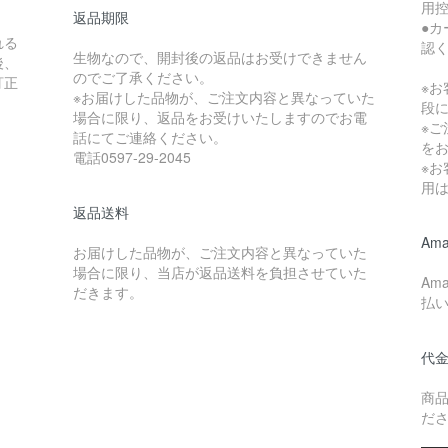
用控
返品期限
●
れる
認
生物なので、開封後の返品はお受けできません
後、
のでご了承ください。
訂正
※
※お届けした品物が、ご注文内容と異なっていた
。
段
場合に限り、返品をお受けいたしますのでお電
※
話にてご連絡ください。
を
電話0597-29-2045
※
用
返品送料
Ama
お届けした品物が、ご注文内容と異なっていた
場合に限り、当店が返品送料を負担させていた
Am
だきます。
払
代
商
だ