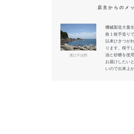
店主からのメ
機械製造大量
枚１枚手造り
以来ひきつが
ります。桜干
油と砂糖を使
濱口千次郎
お届けしたい
いので出来上