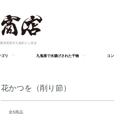
重県尾鷲市九鬼町から直送
テゴリ
九鬼港で水揚げされた干物
コン
花かつを（削り節）
全5商品