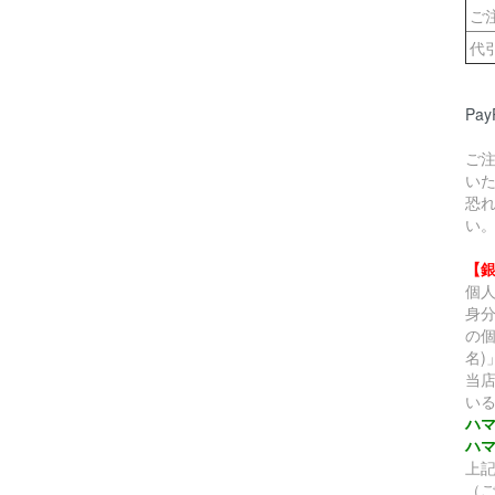
ご
代
Pa
ご
い
恐
い
【
個
身
の個
名
当
い
ハ
ハ
上
（