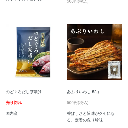
500円(税込)
のどぐろだし茶漬け
あぶりいわし 52g
売り切れ
500円(税込)
国内産
香ばしさと旨味がクセにな
る、定番の炙り珍味