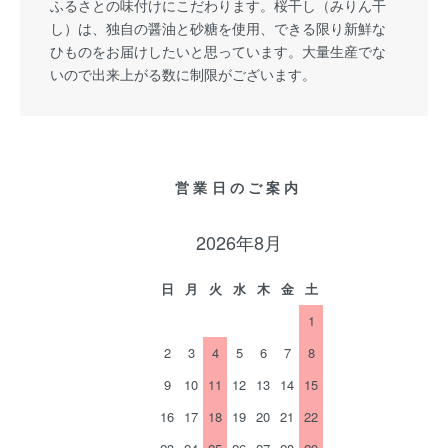
ふるさとの味付けにこだわります。桜干し（みりん干
し）は、独自の醤油と砂糖を使用、できる限り新鮮な
ひものをお届けしたいと思っています。大量生産でな
いので出来上がる数に制限がございます。
営業日のご案内
2026年8月
日
月
火
水
木
金
土
1
2
3
4
5
6
7
8
9
10
11
12
13
14
15
16
17
18
19
20
21
22