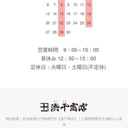
6
7
8
9
10
11
12
13
14
15
16
17
18
19
20
21
22
23
24
25
26
27
28
29
30
営業時間 9：00～15：00
昼休み 12：00～13：00
定休日：火曜日・土曜日(不定休)
明治創業・紀州尾鷲の干物専門店【浜千商店】｜三重県尾鷲市九鬼町から直
送