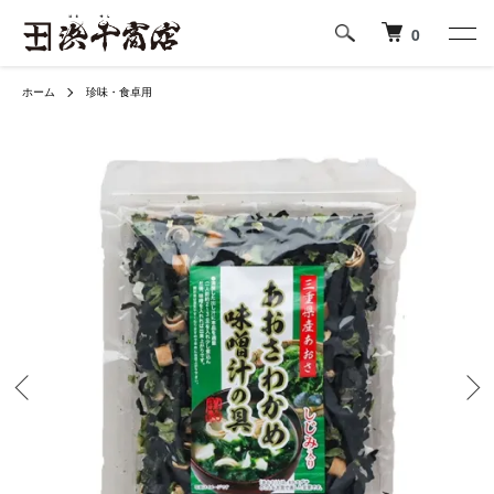
0
ホーム
珍味・食卓用