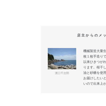
店主からのメ
機械製造大量
枚１枚手造り
以来ひきつが
ります。桜干
油と砂糖を使
濱口千次郎
お届けしたい
いので出来上