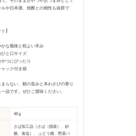
感で、そのままおやつやおつまみとして
ールや日本酒、焼酎との相性も抜群で
ント】
やかな風味と程よい辛み
のひと口サイズ
おやつにぴったり
チャック付き袋
たまらない、鯖の旨みと本わさびの香り
た一品です。ぜひご賞味ください。
40ｇ
さば加工品（さば（国産）、砂
糖、食塩）、 ぶどう糖、野菜パ