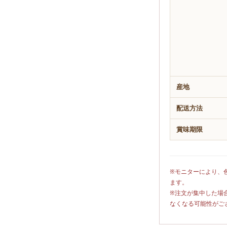
産地
配送方法
賞味期限
※モニターにより、
ます。
※注文が集中した場
なくなる可能性がご