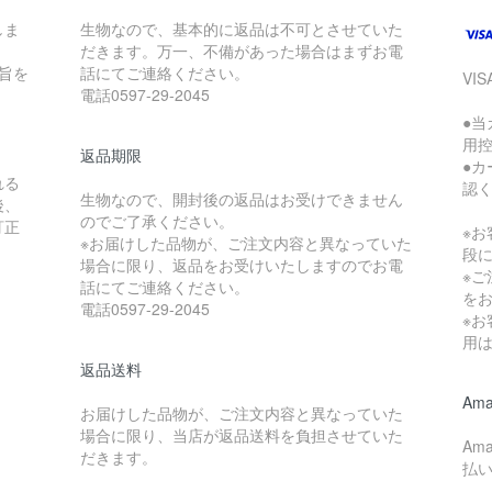
しま
生物なので、基本的に返品は不可とさせていた
だきます。万一、不備があった場合はまずお電
旨を
話にてご連絡ください。
VIS
電話0597-29-2045
●
用控
返品期限
●
れる
認
生物なので、開封後の返品はお受けできません
後、
のでご了承ください。
訂正
※
※お届けした品物が、ご注文内容と異なっていた
。
段
場合に限り、返品をお受けいたしますのでお電
※
話にてご連絡ください。
を
電話0597-29-2045
※
用
返品送料
Ama
お届けした品物が、ご注文内容と異なっていた
場合に限り、当店が返品送料を負担させていた
Am
だきます。
払