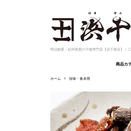
明治創業・紀州尾鷲の干物専門店【浜千商店】｜三
商品カ
ホーム
珍味・食卓用