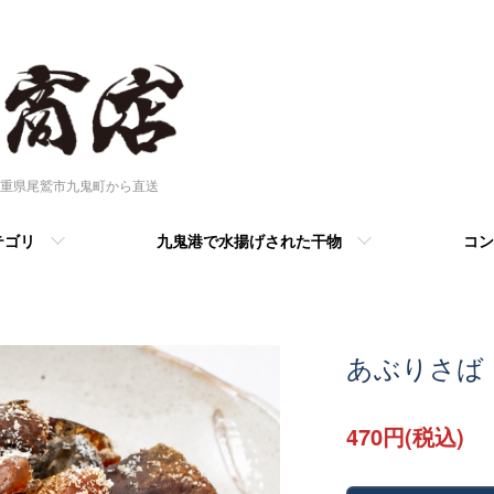
重県尾鷲市九鬼町から直送
テゴリ
九鬼港で水揚げされた干物
コン
あぶりさば
470円(税込)