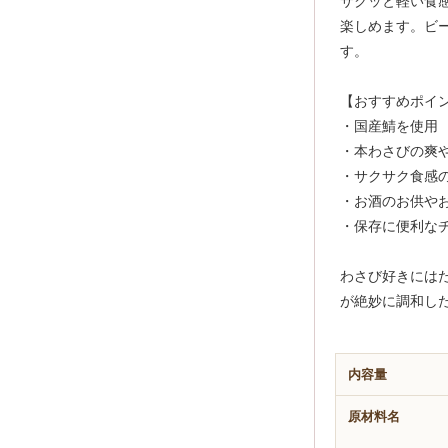
サクッと軽い食
楽しめます。ビ
す。
【おすすめポイ
・国産鯖を使用
・本わさびの爽
・サクサク食感
・お酒のお供や
・保存に便利な
わさび好きには
が絶妙に調和し
内容量
原材料名