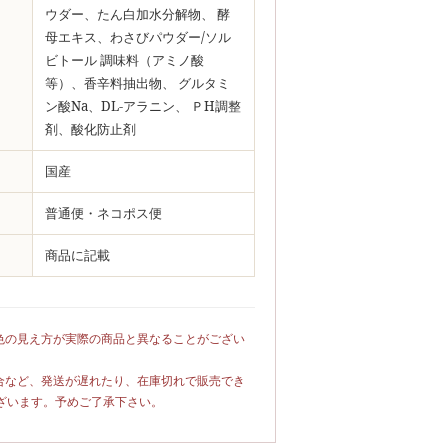
ウダー、たん白加水分解物、 酵
母エキス、わさびパウダー/ソル
ビトール 調味料（アミノ酸
等）、香辛料抽出物、 グルタミ
ン酸Na、DL-アラニン、 ＰH調整
剤、酸化防止剤
国産
普通便・ネコポス便
商品に記載
色の見え方が実際の商品と異なることがござい
合など、発送が遅れたり、在庫切れで販売でき
ざいます。予めご了承下さい。