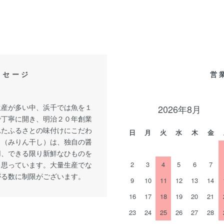
ッセージ
営
生産が多い中、浜千では魚を１
2026年8月
で丁寧に開き、明治２０年創業
れたふるさとの味付けにこだわ
日
月
火
水
木
金
し（みりん干し）は、独自の醤
用、できる限り新鮮なひものを
と思っています。大量生産でな
2
3
4
5
6
7
がる数に制限がございます。
9
10
11
12
13
14
16
17
18
19
20
21
23
24
25
26
27
28