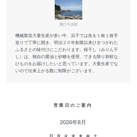
濱口千次郎
機械製造大量生産が多い中、浜千では魚を１枚１枚手
造りで丁寧に開き、明治２０年創業以来ひきつがれた
ふるさとの味付けにこだわります。桜干し（みりん干
し）は、独自の醤油と砂糖を使用、できる限り新鮮な
ひものをお届けしたいと思っています。大量生産でな
いので出来上がる数に制限がございます。
営業日のご案内
2026年8月
日
月
火
水
木
金
土