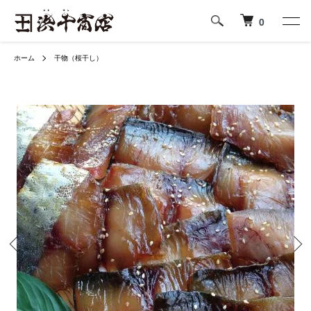
0
ホーム
干物（桜干し）