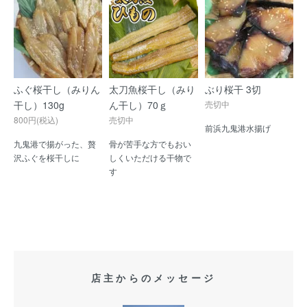
ふぐ桜干し（みりん
太刀魚桜干し（みり
ぶり桜干 3切
干し）130g
ん干し）70ｇ
売切中
800円(税込)
売切中
前浜九鬼港水揚げ
九鬼港で揚がった、贅
骨が苦手な方でもおい
沢ふぐを桜干しに
しくいただける干物で
す
店主からのメッセージ