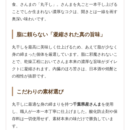
食、さんまの「丸干し」。さんまを丸ごと一本干し上げる
ことでしか生まれない濃厚なコクは、開きとは一線を画す
奥深い味わいです。
脂に頼らない「凝縮された真の旨味」
丸干しを最高に美味しく仕上げるため、あえて脂が少なく
身の締まった個体を厳選しています。脂に邪魔されないこ
とで、乾燥工程においてさんま本来の濃厚な旨味がダイレ
クトに凝縮されます。内臓のほろ苦さは、日本酒や焼酎と
の相性が抜群です。
こだわりの素材選び
丸干しに最適な身の締まりを持つ
千葉県産さんま
を使用
し、職人が一本一本丁寧に仕上げました。酸化防止剤や保
存料は一切使用せず、素材本来の味だけで勝負していま
す。