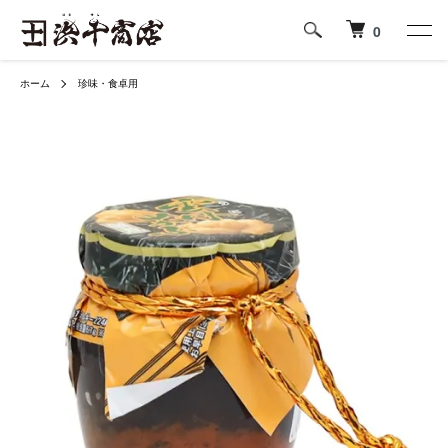
0
ホーム
珍味・食卓用