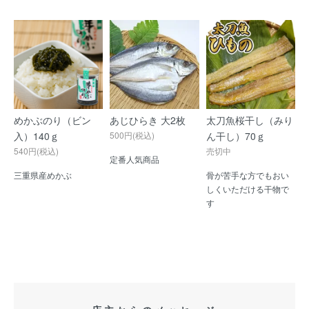
めかぶのり（ビン
あじひらき 大2枚
太刀魚桜干し（みり
入）140ｇ
500円(税込)
ん干し）70ｇ
540円(税込)
売切中
定番人気商品
三重県産めかぶ
骨が苦手な方でもおい
しくいただける干物で
す