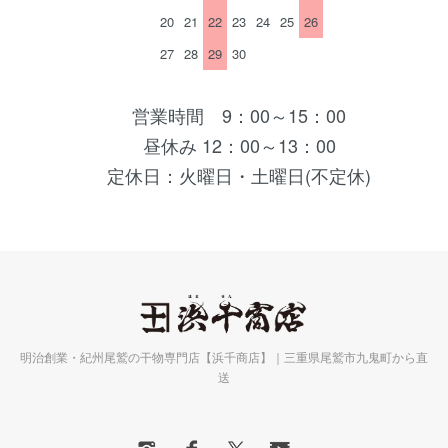
20
21
22
23
24
25
26
27
28
29
30
営業時間 9：00～15：00
昼休み 12：00～13：00
定休日：火曜日・土曜日(不定休)
明治創業・紀州尾鷲の干物専門店【浜千商店】｜三重県尾鷲市九鬼町から直
送